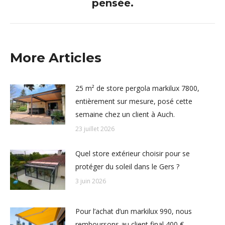
suivant
pensée.
:
More Articles
25 m² de store pergola markilux 7800,
entièrement sur mesure, posé cette
semaine chez un client à Auch.
23 juillet 2026
Quel store extérieur choisir pour se
protéger du soleil dans le Gers ?
3 juin 2026
Pour l’achat d’un markilux 990, nous
remboursons au client final 400 €