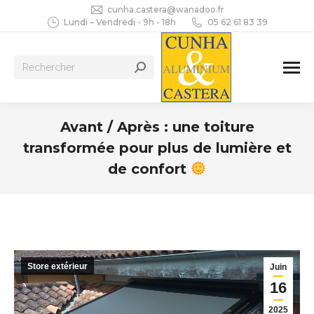
cunha.castera@wanadoo.fr
Lundi – Vendredi - 9h - 18h
05 62 61 83 39
Recherche
:
Avant / Après : une toiture
transformée pour plus de lumière et
de confort
Vous êtes ici :
Store extérieur
Juin
16
2025