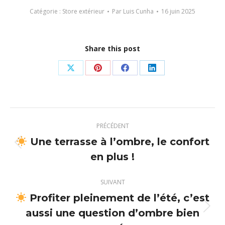
Catégorie :
Store extérieur
Par
Luis Cunha
16 juin 2025
Share this post
Partager
Partager
Partager
Partager
sur
sur
sur
sur
X
Pinterest
Facebook
LinkedIn
Navigation
PRÉCÉDENT
article
Une terrasse à l’ombre, le confort
Article
en plus !
précédent
:
SUIVANT
Profiter pleinement de l’été, c’est
aussi une question d’ombre bien
Article