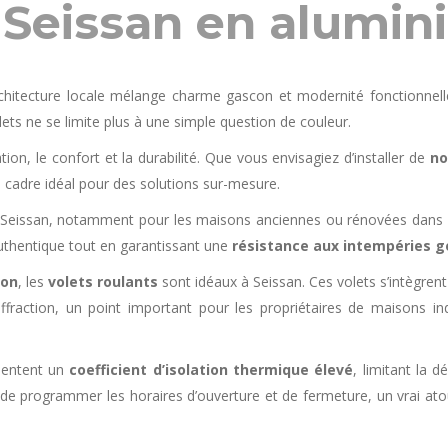
à Seissan en alumi
chitecture locale mélange charme gascon et modernité fonctionnelle.
lets ne se limite plus à une simple question de couleur.
lation, le confort et la durabilité. Que vous envisagiez d’installer de
no
n cadre idéal pour des solutions sur-mesure.
à Seissan, notamment pour les maisons anciennes ou rénovées dans l
uthentique tout en garantissant une
résistance aux intempéries g
ion
, les
volets roulants
sont idéaux à Seissan. Ces volets s’intègre
effraction, un point important pour les propriétaires de maisons in
sentent un
coefficient d’isolation thermique élevé
, limitant la 
e programmer les horaires d’ouverture et de fermeture, un vrai atou