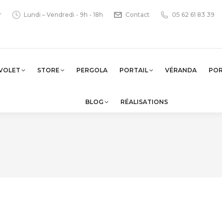
r
Lundi – Vendredi - 9h - 18h
Contact
05 62 61 83 39
VOLET
STORE
PERGOLA
PORTAIL
VÉRANDA
PO
BLOG
RÉALISATIONS