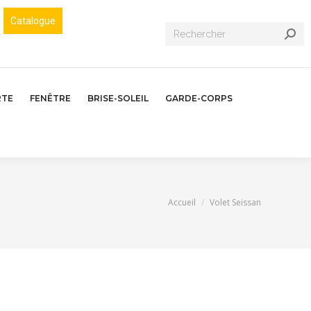
Catalogue
Recherche
:
RTE
FENÊTRE
BRISE-SOLEIL
GARDE-CORPS
Vous êtes ici :
Accueil
Volet Seissan