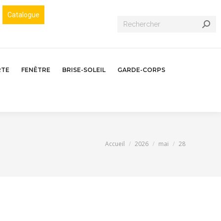
Catalogue
Recherche
:
RTE
FENÊTRE
BRISE-SOLEIL
GARDE-CORPS
Vous êtes ici :
Accueil
2026
mai
28