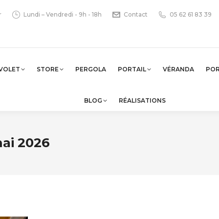
r
Lundi – Vendredi - 9h - 18h
Contact
05 62 61 83 39
VOLET
STORE
PERGOLA
PORTAIL
VÉRANDA
PO
BLOG
RÉALISATIONS
ai 2026