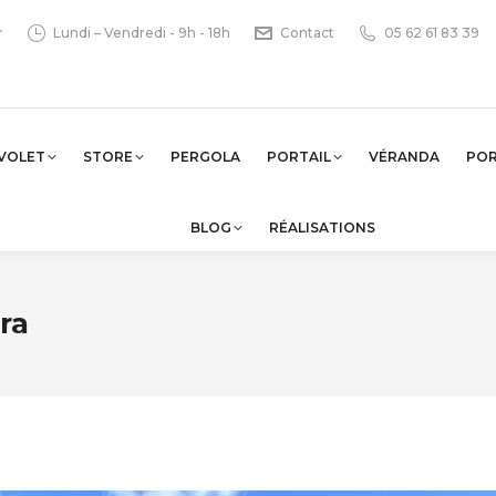
r
Lundi – Vendredi - 9h - 18h
Contact
05 62 61 83 39
VOLET
STORE
PERGOLA
PORTAIL
VÉRANDA
PO
BLOG
RÉALISATIONS
ra