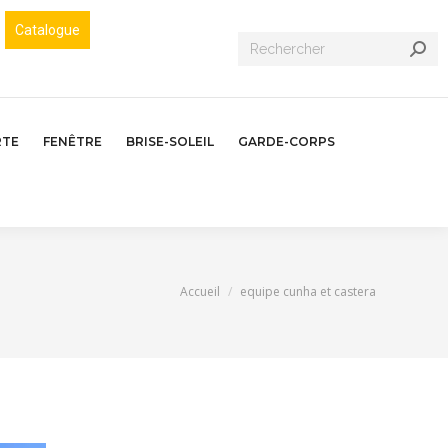
Catalogue
Recherche
:
RTE
FENÊTRE
BRISE-SOLEIL
GARDE-CORPS
Vous êtes ici :
Accueil
equipe cunha et castera