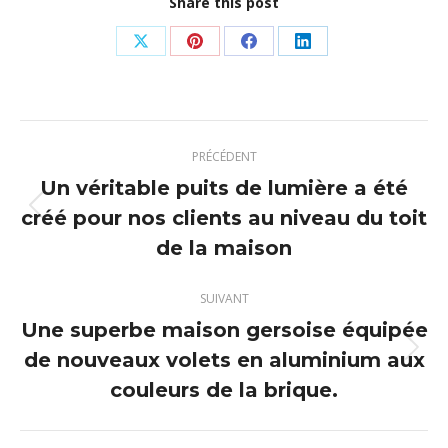
Share this post
Partager
Partager
Partager
Partager
sur
sur
sur
sur
X
Pinterest
Facebook
LinkedIn
Navigation
PRÉCÉDENT
article
Un véritable puits de lumière a été
créé pour nos clients au niveau du toit
Article
précédent
de la maison
:
SUIVANT
Une superbe maison gersoise équipée
de nouveaux volets en aluminium aux
Article
suivant
couleurs de la brique.
: