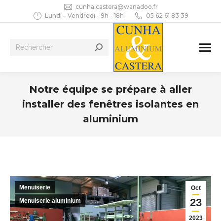
cunha.castera@wanadoo.fr
Lundi – Vendredi - 9h - 18h
05 62 61 83 39
Recherche
:
Notre équipe se prépare à aller
installer des fenêtres isolantes en
aluminium
Vous êtes ici :
Menuiserie
Oct
23
Menuiserie aluminium
2023