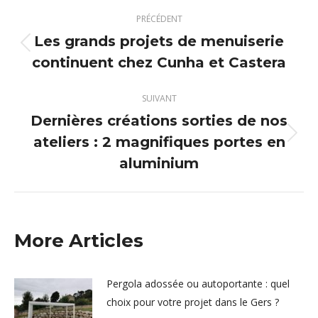
Navigation
PRÉCÉDENT
article
Les grands projets de menuiserie
Article
continuent chez Cunha et Castera
précédent
:
SUIVANT
Dernières créations sorties de nos
ateliers : 2 magnifiques portes en
Article
suivant
aluminium
:
More Articles
Pergola adossée ou autoportante : quel
choix pour votre projet dans le Gers ?