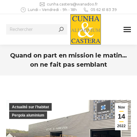
cunha.castera@wanadoo.fr
Lundi – Vendredi - 9h - 18h
05 62 61 83 39
Recherche
:
Quand on part en mission le matin…
on ne fait pas semblant
Vous êtes ici :
Actualité sur l'habitat
Nov
14
Pergola aluminium
2022