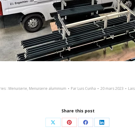
ies :
Menuiserie
,
Menuiserie aluminium
Par
Luis Cunha
20 mars 2023
Lai
Share this post
Partager
Partager
Partager
Partager