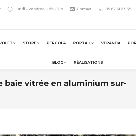
r
Lundi – Vendredi - 9h - 18h
Contact
05 62 61 83 39
VOLET
STORE
PERGOLA
PORTAIL
VÉRANDA
PO
BLOG
RÉALISATIONS
e baie vitrée en aluminium sur-