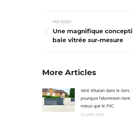
Navigation
PRÉCÉDENT
article
Une magnifique conceptio
Article
baie vitrée sur-mesure
précédent
:
More Articles
Vent d’Autan dans le Gers :
pourquoi l’aluminium tient
mieux que le PVC
22 juillet 2026