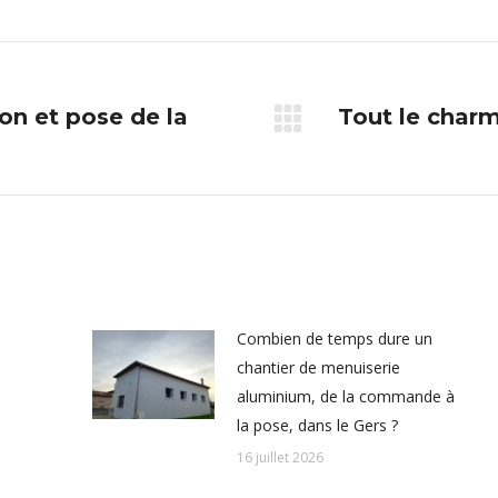
sur
sur
sur
sur
X
Pinterest
Facebook
LinkedIn
n et pose de la
Tout le charm
Article
suivant
:
Combien de temps dure un
chantier de menuiserie
aluminium, de la commande à
la pose, dans le Gers ?
16 juillet 2026