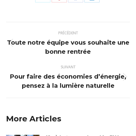
Partager
Partager
Partager
Partager
sur
sur
sur
sur
X
Pinterest
Facebook
LinkedIn
Navigation
PRÉCÉDENT
article
Toute notre équipe vous souhaite une
Article
bonne rentrée
précédent
:
SUIVANT
Pour faire des économies d’énergie,
Article
pensez à la lumière naturelle
suivant
:
More Articles