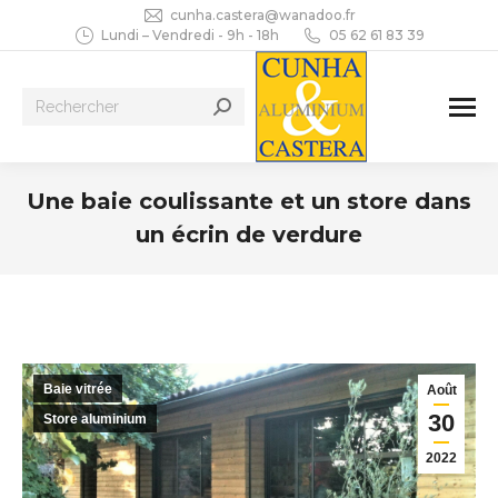
cunha.castera@wanadoo.fr
Lundi – Vendredi - 9h - 18h
05 62 61 83 39
Recherche
:
Une baie coulissante et un store dans
un écrin de verdure
Vous êtes ici :
Baie vitrée
Août
30
Store aluminium
2022