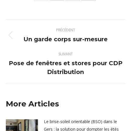
Partager
Partager
Partager
Partager
sur
sur
sur
sur
X
Pinterest
Facebook
LinkedIn
Navigation
PRÉCÉDENT
article
Un garde corps sur-mesure
Article
précédent
:
SUIVANT
Pose de fenêtres et stores pour CDP
Article
Distribution
suivant
:
More Articles
Le brise-soleil orientable (BSO) dans le
Gers : la solution pour dompter les étés