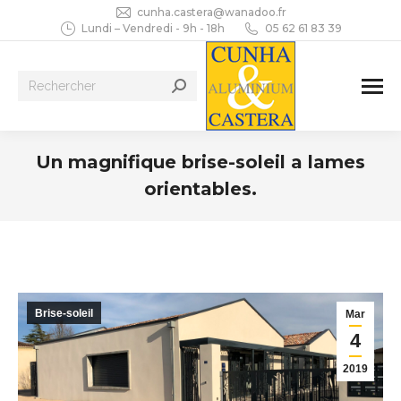
cunha.castera@wanadoo.fr
Lundi – Vendredi - 9h - 18h
05 62 61 83 39
Recherche
:
Un magnifique brise-soleil a lames
orientables.
Vous êtes ici :
Brise-soleil
Mar
4
2019