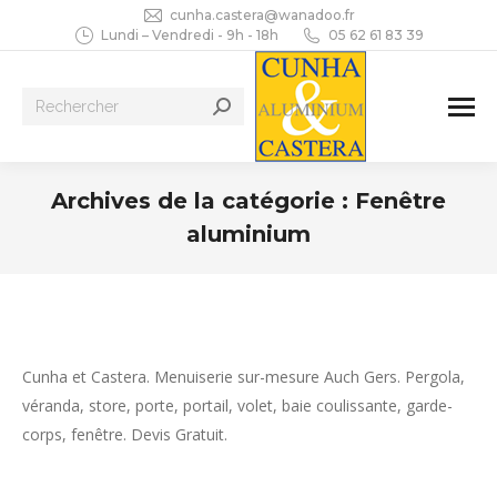
cunha.castera@wanadoo.fr
Lundi – Vendredi - 9h - 18h
05 62 61 83 39
Recherche
:
Archives de la catégorie :
Fenêtre
aluminium
Vous êtes ici :
Cunha et Castera. Menuiserie sur-mesure Auch Gers. Pergola,
véranda, store, porte, portail, volet, baie coulissante, garde-
corps, fenêtre. Devis Gratuit.