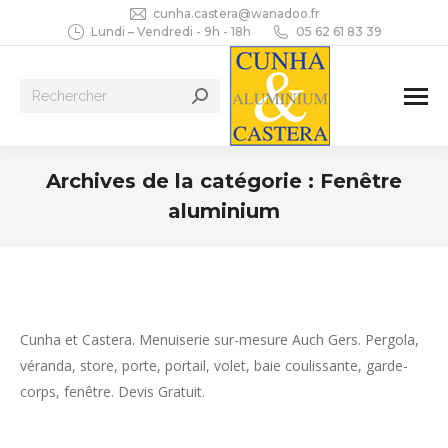
cunha.castera@wanadoo.fr
Lundi – Vendredi - 9h - 18h
05 62 61 83 39
Recherche
:
Archives de la catégorie :
Fenêtre
aluminium
Vous êtes ici :
Cunha et Castera. Menuiserie sur-mesure Auch Gers. Pergola,
véranda, store, porte, portail, volet, baie coulissante, garde-
corps, fenêtre. Devis Gratuit.