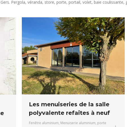
rs. Pergola, véranda, store, porte, portail, volet, baie coulissante, g
Les menuiseries de la salle
polyvalente refaites à neuf
ce
Fenêtre aluminium
,
Menuiserie aluminium
,
porte