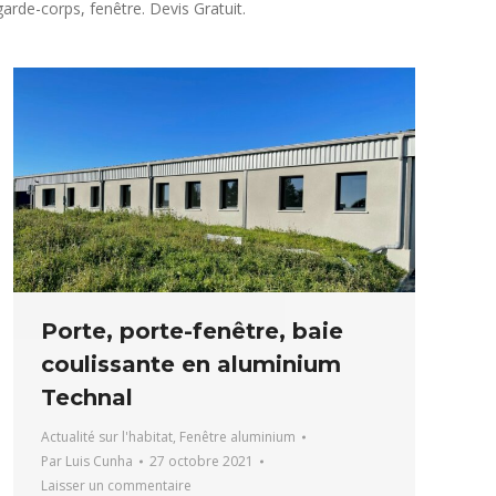
arde-corps, fenêtre. Devis Gratuit.
Porte, porte-fenêtre, baie
coulissante en aluminium
Technal
Actualité sur l'habitat
,
Fenêtre aluminium
Par
Luis Cunha
27 octobre 2021
Laisser un commentaire