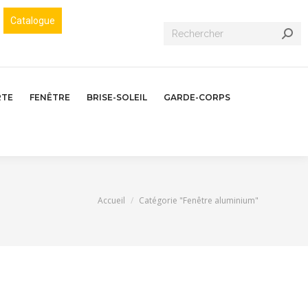
Catalogue
Recherche
:
RTE
FENÊTRE
BRISE-SOLEIL
GARDE-CORPS
Vous êtes ici :
Accueil
Catégorie "Fenêtre aluminium"