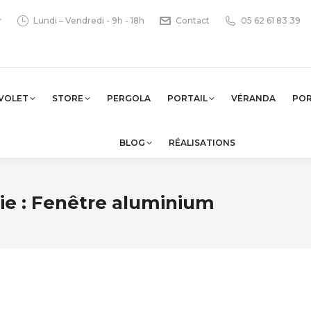
r
Lundi – Vendredi - 9h - 18h
Contact
05 62 61 83 39
VOLET
STORE
PERGOLA
PORTAIL
VÉRANDA
PO
BLOG
RÉALISATIONS
ie :
Fenêtre aluminium