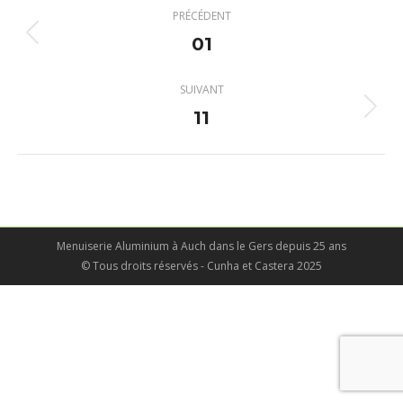
Navigation
PRÉCÉDENT
album
01
Album
précédent
:
SUIVANT
11
Album
suivant
:
Menuiserie Aluminium à Auch dans le Gers depuis 25 ans
© Tous droits réservés - Cunha et Castera 2025