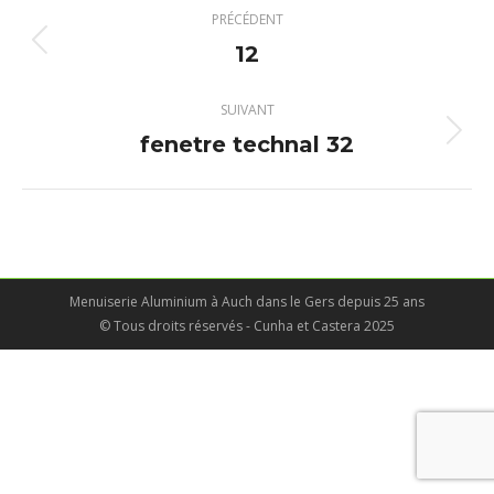
Navigation
PRÉCÉDENT
album
12
Album
précédent
:
SUIVANT
fenetre technal 32
Album
suivant
:
Menuiserie Aluminium à Auch dans le Gers depuis 25 ans
© Tous droits réservés - Cunha et Castera 2025