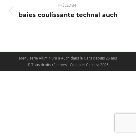
Navigation
PRÉCÉDENT
album
baies coulissante technal auch
Album
précédent
:
Menuiserie Aluminium à Auch dans le Gers depuis 25 ans
© Tous droits réservés - Cunha et Castera 2025