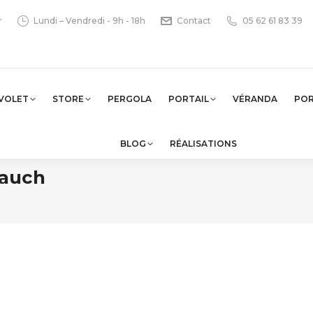
r
Lundi – Vendredi - 9h - 18h
Contact
05 62 61 83 39
VOLET
STORE
PERGOLA
PORTAIL
VÉRANDA
PO
BLOG
RÉALISATIONS
 auch