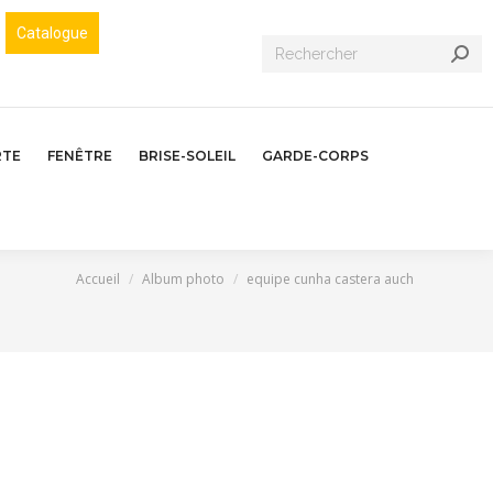
Catalogue
Recherche
:
RTE
FENÊTRE
BRISE-SOLEIL
GARDE-CORPS
Vous êtes ici :
Accueil
Album photo
equipe cunha castera auch