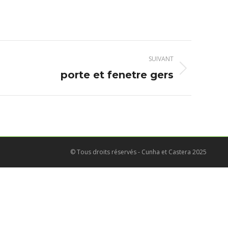
SUIVANT
porte et fenetre gers
© Tous droits réservés - Cunha et Castera 2025