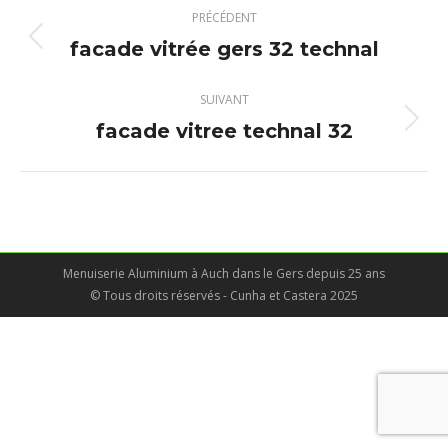
Navigation
PRÉCÉDENT
album
facade vitrée gers 32 technal
Album
précédent
:
SUIVANT
facade vitree technal 32
Album
suivant
:
Menuiserie Aluminium à Auch dans le Gers depuis 25 ans
© Tous droits réservés - Cunha et Castera 2025