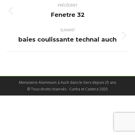
Navigation
PRÉCÉDENT
album
Fenetre 32
Album
précédent
:
SUIVANT
baies coulissante technal auch
Album
suivant
:
Menuiserie Aluminium à Auch dans le Gers depuis 25 ans
© Tous droits réservés - Cunha et Castera 2025