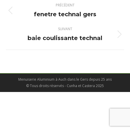
Navigation
PRÉCÉDENT
album
fenetre technal gers
Album
précédent
:
SUIVANT
baie coulissante technal
Album
suivant
:
Menuiserie Aluminium à Auch dans le Gers depuis 25 ans
© Tous droits réservés - Cunha et Castera 2025