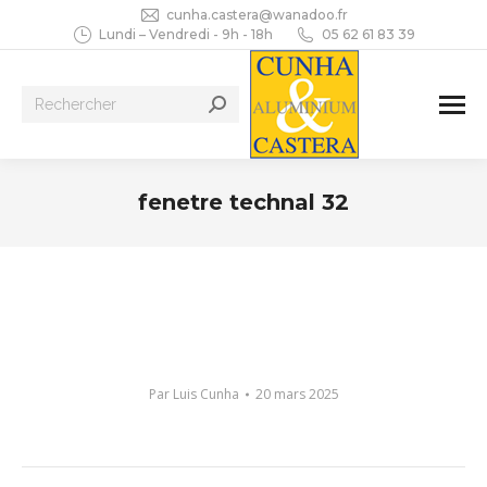
cunha.castera@wanadoo.fr
Lundi – Vendredi - 9h - 18h
05 62 61 83 39
Recherche
:
fenetre technal 32
Vous êtes ici :
Par
Luis Cunha
20 mars 2025