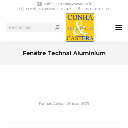
cunha.castera@wanadoo.fr
Lundi – Vendredi - 9h - 18h
05 62 61 83 39
Recherche
:
Fenêtre Technal Aluminium
Vous êtes ici :
Par
Luis Cunha
20 mars 2025