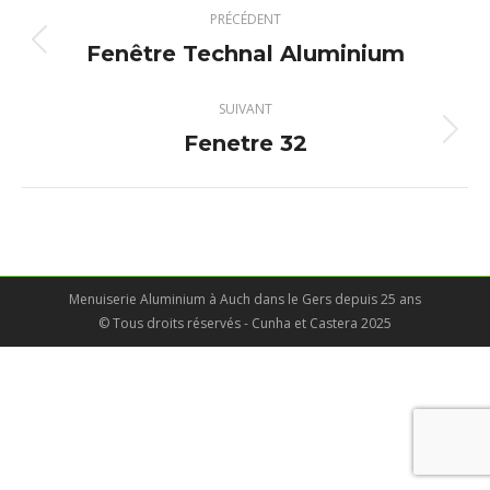
Navigation
PRÉCÉDENT
album
Fenêtre Technal Aluminium
Album
précédent
:
SUIVANT
Fenetre 32
Album
suivant
:
Menuiserie Aluminium à Auch dans le Gers depuis 25 ans
© Tous droits réservés - Cunha et Castera 2025