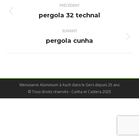
Navigation
PRÉCÉDENT
album
pergola 32 technal
Album
précédent
:
SUIVANT
pergola cunha
Album
suivant
:
Menuiserie Aluminium à Auch dans le Gers depuis 25 ans
© Tous droits réservés - Cunha et Castera 2025