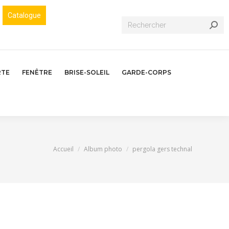
Catalogue
Recherche
:
RTE
FENÊTRE
BRISE-SOLEIL
GARDE-CORPS
Vous êtes ici :
Accueil
Album photo
pergola gers technal