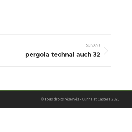
SUIVANT
pergola technal auch 32
© Tous droits réservés - Cunha et Castera 2025