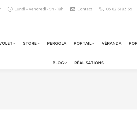
r
Lundi – Vendredi - 9h - 18h
Contact
05 62 61 83 39
VOLET
STORE
PERGOLA
PORTAIL
VÉRANDA
PO
BLOG
RÉALISATIONS