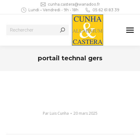
cunha.castera@wanadoo.fr
Lundi – Vendredi - 9h - 18h
05 62 61 83 39
Recherche
:
portail technal gers
Vous êtes ici :
Par
Luis Cunha
20 mars 2025