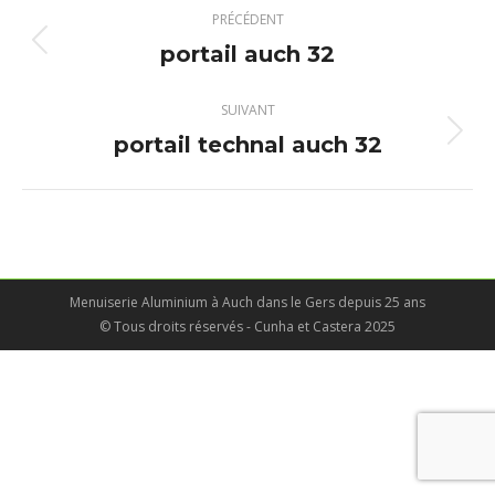
Navigation
PRÉCÉDENT
album
portail auch 32
Album
précédent
:
SUIVANT
portail technal auch 32
Album
suivant
:
Menuiserie Aluminium à Auch dans le Gers depuis 25 ans
© Tous droits réservés - Cunha et Castera 2025