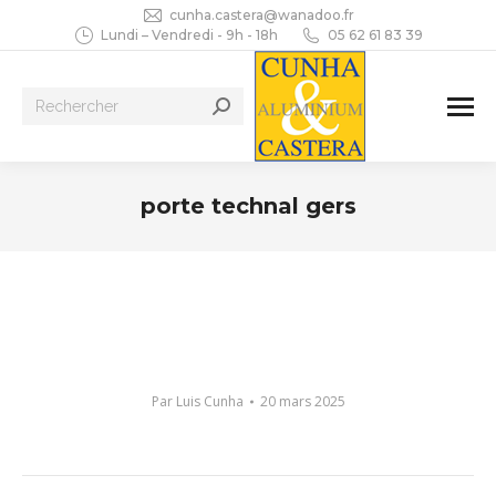
cunha.castera@wanadoo.fr
Lundi – Vendredi - 9h - 18h
05 62 61 83 39
Recherche
:
porte technal gers
Vous êtes ici :
Par
Luis Cunha
20 mars 2025