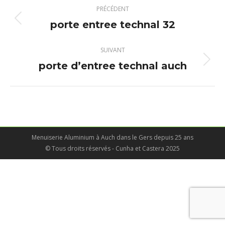
Navigation
PRÉCÉDENT
album
porte entree technal 32
Album
précédent
:
SUIVANT
porte d’entree technal auch
Album
suivant
:
Menuiserie Aluminium à Auch dans le Gers depuis 25 ans
© Tous droits réservés - Cunha et Castera 2025