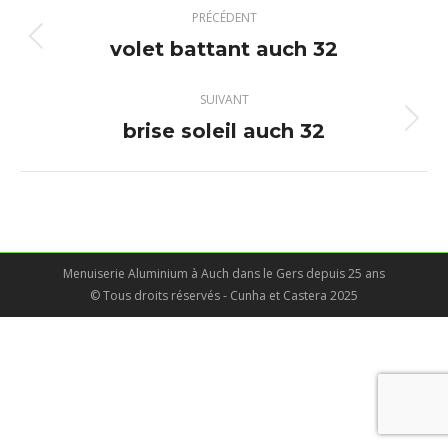
Navigation
PRÉCÉDENT
album
volet battant auch 32
Album
précédent
:
SUIVANT
brise soleil auch 32
Album
suivant
:
Menuiserie Aluminium à Auch dans le Gers depuis 25 ans
© Tous droits réservés - Cunha et Castera 2025