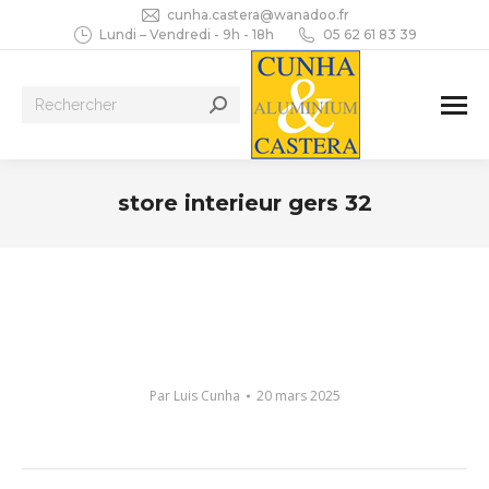
cunha.castera@wanadoo.fr
Lundi – Vendredi - 9h - 18h
05 62 61 83 39
Recherche
:
store interieur gers 32
Vous êtes ici :
Par
Luis Cunha
20 mars 2025