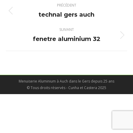
Navigation
PRÉCÉDENT
album
technal gers auch
Album
précédent
:
SUIVANT
fenetre aluminium 32
Album
suivant
:
Menuiserie Aluminium à Auch dans le Gers depuis 25 ans
© Tous droits réservés - Cunha et Castera 2025