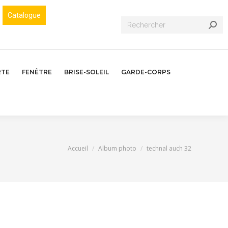
Catalogue
Recherche
:
RTE
FENÊTRE
BRISE-SOLEIL
GARDE-CORPS
Vous êtes ici :
Accueil
Album photo
technal auch 32