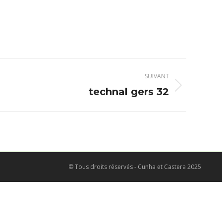
SUIVANT
technal gers 32
© Tous droits réservés - Cunha et Castera 2025