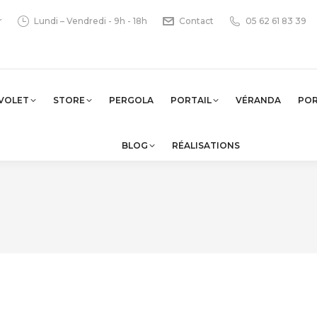
r
Lundi – Vendredi - 9h - 18h
Contact
05 62 61 83 39
VOLET
STORE
PERGOLA
PORTAIL
VÉRANDA
PO
BLOG
RÉALISATIONS