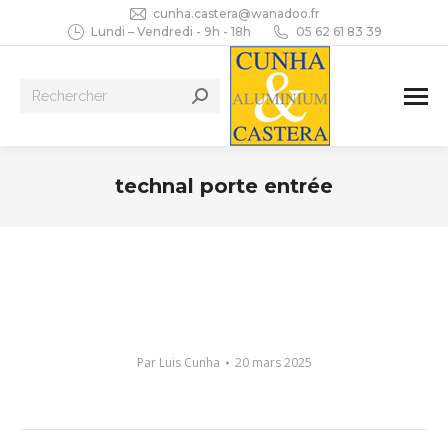
cunha.castera@wanadoo.fr
Lundi – Vendredi - 9h - 18h
05 62 61 83 39
Recherche
:
technal porte entrée
Vous êtes ici :
Par
Luis Cunha
20 mars 2025