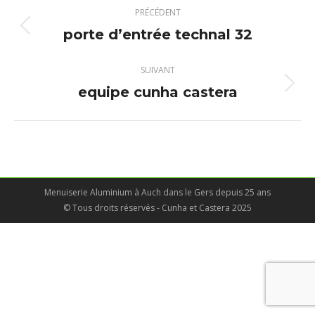
Navigation
PRÉCÉDENT
album
porte d’entrée technal 32
Album
précédent
:
SUIVANT
equipe cunha castera
Album
suivant
:
Menuiserie Aluminium à Auch dans le Gers depuis 25 ans
© Tous droits réservés - Cunha et Castera 2025