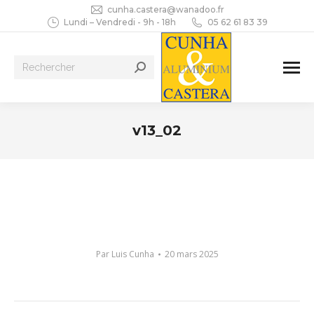
cunha.castera@wanadoo.fr
Lundi – Vendredi - 9h - 18h
05 62 61 83 39
Recherche
:
v13_02
Vous êtes ici :
Par
Luis Cunha
20 mars 2025