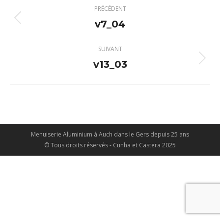
Navigation
PRÉCÉDENT
album
v7_04
Album
précédent
:
SUIVANT
v13_03
Album
suivant
:
Menuiserie Aluminium à Auch dans le Gers depuis 25 ans
© Tous droits réservés - Cunha et Castera 2025