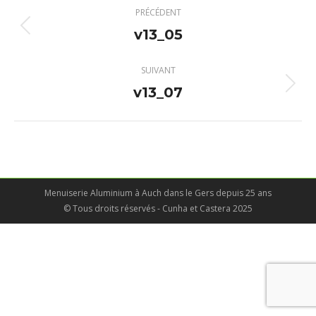
Navigation
PRÉCÉDENT
album
v13_05
Album
précédent
:
SUIVANT
v13_07
Album
suivant
:
Menuiserie Aluminium à Auch dans le Gers depuis 25 ans
© Tous droits réservés - Cunha et Castera 2025