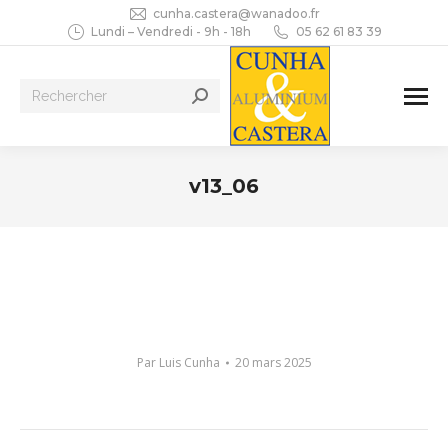
cunha.castera@wanadoo.fr
Lundi – Vendredi - 9h - 18h
05 62 61 83 39
Recherche
:
v13_06
Vous êtes ici :
Par
Luis Cunha
20 mars 2025