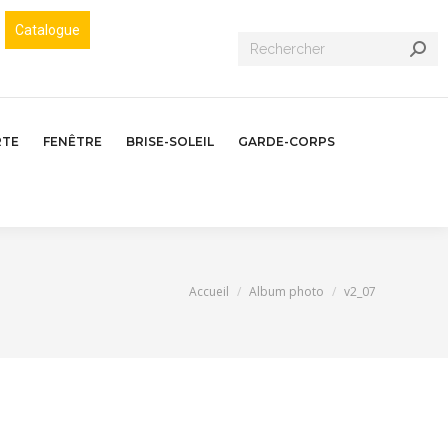
Catalogue
Recherche
:
RTE
FENÊTRE
BRISE-SOLEIL
GARDE-CORPS
Vous êtes ici :
Accueil
Album photo
v2_07