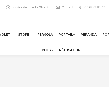
r
Lundi – Vendredi - 9h - 18h
Contact
05 62 61 83 39
VOLET
STORE
PERGOLA
PORTAIL
VÉRANDA
PO
BLOG
RÉALISATIONS