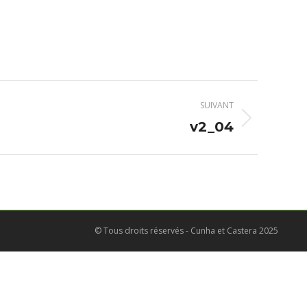
SUIVANT
v2_04
© Tous droits réservés - Cunha et Castera 2025