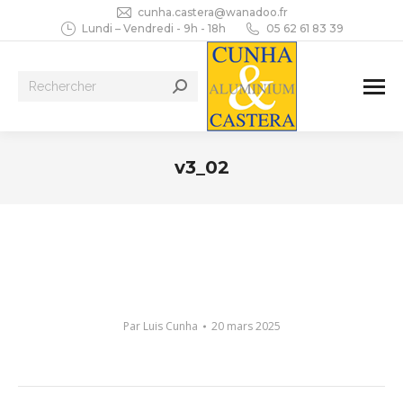
cunha.castera@wanadoo.fr
Lundi – Vendredi - 9h - 18h
05 62 61 83 39
Recherche
:
v3_02
Vous êtes ici :
Par
Luis Cunha
20 mars 2025