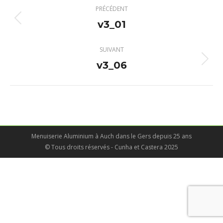
Navigation
PRÉCÉDENT
album
v3_01
Album
précédent
:
SUIVANT
v3_06
Album
suivant
:
Menuiserie Aluminium à Auch dans le Gers depuis 25 ans
© Tous droits réservés - Cunha et Castera 2025