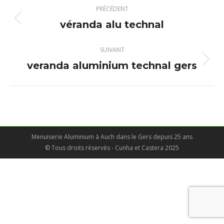
Navigation
PRÉCÉDENT
album
véranda alu technal
Album
précédent
:
SUIVANT
veranda aluminium technal gers
Album
suivant
:
Menuiserie Aluminium à Auch dans le Gers depuis 25 ans
© Tous droits réservés - Cunha et Castera 2025