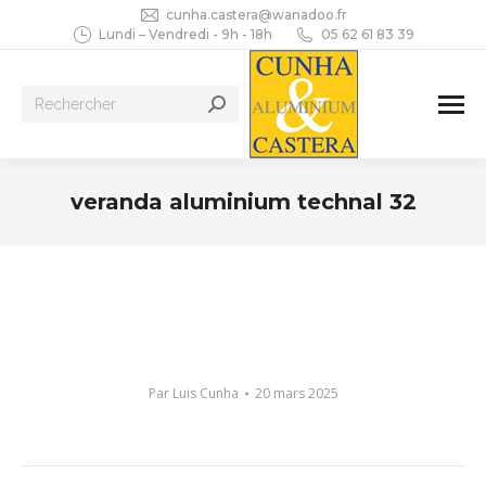
cunha.castera@wanadoo.fr
Lundi – Vendredi - 9h - 18h
05 62 61 83 39
Recherche
:
veranda aluminium technal 32
Vous êtes ici :
Par
Luis Cunha
20 mars 2025