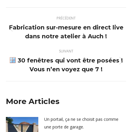
X
Pinterest
Facebook
LinkedIn
Navigation
PRÉCÉDENT
article
Fabrication sur-mesure en direct live
Article
dans notre atelier à Auch !
précédent
:
SUIVANT
30 fenêtres qui vont être posées !
Article
Vous n’en voyez que 7 !
suivant
:
More Articles
Un portail, ça ne se choisit pas comme
une porte de garage.