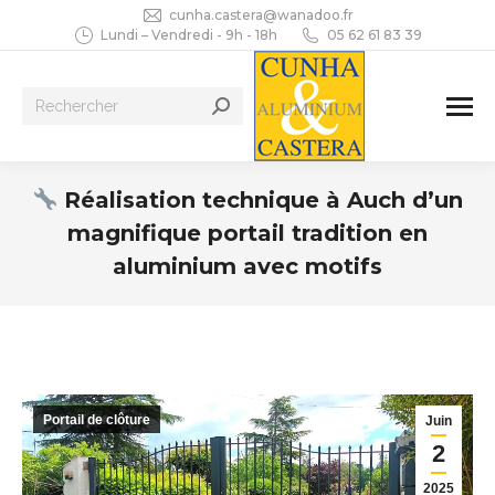
cunha.castera@wanadoo.fr
Lundi – Vendredi - 9h - 18h
05 62 61 83 39
Recherche
:
Réalisation technique à Auch d’un
magnifique portail tradition en
aluminium avec motifs
Vous êtes ici :
Portail de clôture
Juin
2
2025