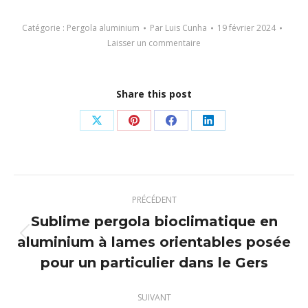
Catégorie :
Pergola aluminium
Par
Luis Cunha
19 février 2024
Laisser un commentaire
Share this post
Partager
Partager
Partager
Partager
sur
sur
sur
sur
X
Pinterest
Facebook
LinkedIn
Navigation
PRÉCÉDENT
article
Sublime pergola bioclimatique en
aluminium à lames orientables posée
Article
précédent
pour un particulier dans le Gers
:
SUIVANT