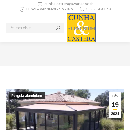
cunha.castera@wanadoo.fr
Lundi – Vendredi - 9h - 18h
05 62 61 83 39
Recherche
:
Vous êtes ici :
Pergola aluminium
Fév
19
2024