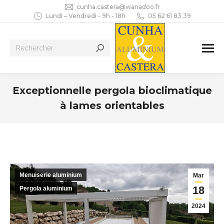
cunha.castera@wanadoo.fr
Lundi – Vendredi - 9h - 18h
05 62 61 83 39
Recherche
:
Exceptionnelle pergola bioclimatique
à lames orientables
Vous êtes ici :
Menuiserie aluminium
Mar
18
Pergola aluminium
2024