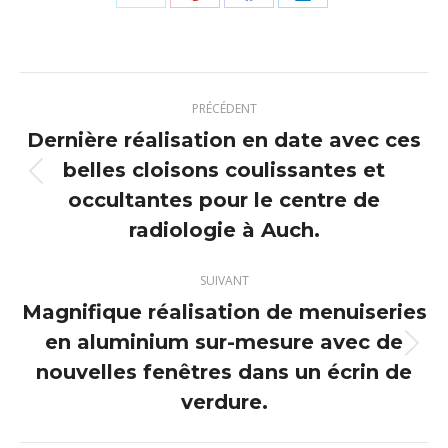
Partager
Partager
Partager
Partager
sur
sur
sur
sur
X
Pinterest
Facebook
LinkedIn
Navigation
PRÉCÉDENT
article
Dernière réalisation en date avec ces
belles cloisons coulissantes et
Article
occultantes pour le centre de
précédent
radiologie à Auch.
:
SUIVANT
Magnifique réalisation de menuiseries
en aluminium sur-mesure avec de
Article
nouvelles fenêtres dans un écrin de
suivant
verdure.
: