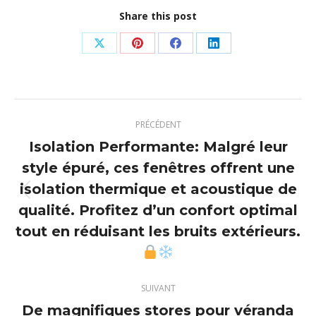
Share this post
Partager
Partager
Partager
Partager
sur
sur
sur
sur
X
Pinterest
Facebook
LinkedIn
Navigation
PRÉCÉDENT
article
Isolation Performante: Malgré leur
style épuré, ces fenêtres offrent une
isolation thermique et acoustique de
Article
qualité. Profitez d’un confort optimal
précédent
tout en réduisant les bruits extérieurs.
:
SUIVANT
De magnifiques stores pour véranda