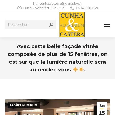
cunha.castera@wanadoo.fr
Lundi – Vendredi - 9h - 18h
05 62 61 83 39
Recherche
:
Avec cette belle façade vitrée
composée de plus de 15 fenêtres, on
est sur que la lumière naturelle sera
au rendez-vous
.
Vous êtes ici :
Fenêtre aluminium
Jan
15