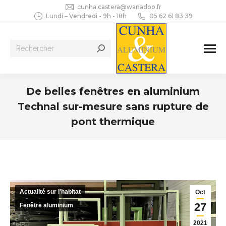
cunha.castera@wanadoo.fr
Lundi – Vendredi - 9h - 18h
05 62 61 83 39
Recherche
:
De belles fenêtres en aluminium
Technal sur-mesure sans rupture de
pont thermique
Vous êtes ici :
Actualité sur l'habitat
Oct
27
Fenêtre aluminium
2021