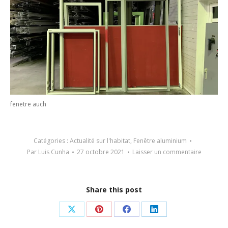
fenetre auch
Catégories :
Actualité sur l'habitat
,
Fenêtre aluminium
Par
Luis Cunha
27 octobre 2021
Laisser un commentaire
Share this post
Partager
Partager
Partager
Partager