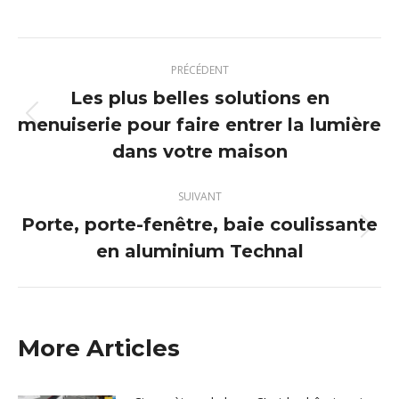
sur
sur
sur
sur
X
Pinterest
Facebook
LinkedIn
Navigation
PRÉCÉDENT
article
Les plus belles solutions en
menuiserie pour faire entrer la lumière
Article
précédent
dans votre maison
:
SUIVANT
Porte, porte-fenêtre, baie coulissante
Article
en aluminium Technal
suivant
:
More Articles