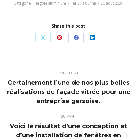
Catégorie :
Pergola aluminium
Par
Luis Cunha
26 août 2024
Share this post
Partager
Partager
Partager
Partager
sur
sur
sur
sur
X
Pinterest
Facebook
LinkedIn
Navigation
PRÉCÉDENT
article
Certainement l’une de nos plus belles
réalisations de façade vitrée pour une
Article
précédent
entreprise gersoise.
:
SUIVANT
Voici le résultat d’une conception et
d’une installation de fenêtres en