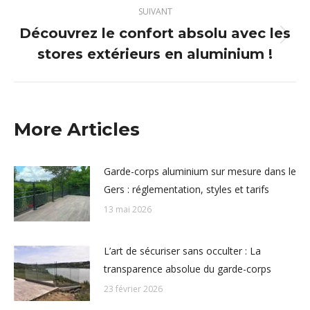
SUIVANT
Découvrez le confort absolu avec les
Article
stores extérieurs en aluminium !
suivant
:
More Articles
Garde-corps aluminium sur mesure dans le
Gers : réglementation, styles et tarifs
13 mai 2026
L’art de sécuriser sans occulter : La
transparence absolue du garde-corps
23 février 2026