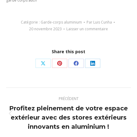
garde corps auch
Catégorie :
Garde-corps aluminium
Par
Luis Cunha
20 novembre 2023
Laisser un commentaire
Share this post
Partager
Partager
Partager
Partager
sur
sur
sur
sur
X
Pinterest
Facebook
LinkedIn
Navigation
PRÉCÉDENT
article
Profitez pleinement de votre espace
extérieur avec des stores extérieurs
Article
précédent
innovants en aluminium !
: