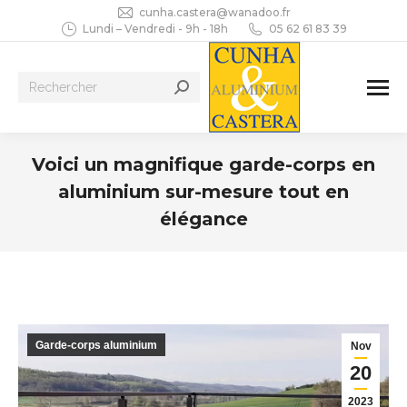
cunha.castera@wanadoo.fr
Lundi – Vendredi - 9h - 18h
05 62 61 83 39
Recherche
:
Voici un magnifique garde-corps en
aluminium sur-mesure tout en
élégance
Vous êtes ici :
Garde-corps aluminium
Nov
20
2023