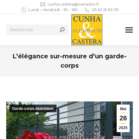
cunha.castera@wanadoo.fr
Lundi – Vendredi - 9h - 18h
05 62 61 83 39
Recherche
:
L’élégance sur-mesure d’un garde-
corps
Vous êtes ici :
Garde-corps aluminium
Mai
26
2025