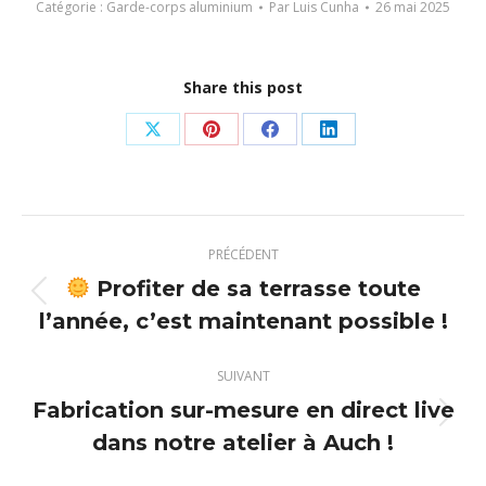
Catégorie :
Garde-corps aluminium
Par
Luis Cunha
26 mai 2025
Share this post
Partager
Partager
Partager
Partager
sur
sur
sur
sur
X
Pinterest
Facebook
LinkedIn
Navigation
PRÉCÉDENT
article
Profiter de sa terrasse toute
Article
l’année, c’est maintenant possible !
précédent
:
SUIVANT
Fabrication sur-mesure en direct live
Article
dans notre atelier à Auch !
suivant
: