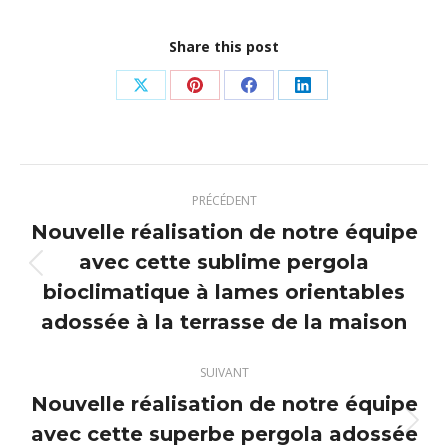
Share this post
Partager
Partager
Partager
Partager
sur
sur
sur
sur
X
Pinterest
Facebook
LinkedIn
Navigation
PRÉCÉDENT
article
Nouvelle réalisation de notre équipe
avec cette sublime pergola
Article
bioclimatique à lames orientables
précédent
adossée à la terrasse de la maison
:
SUIVANT
Nouvelle réalisation de notre équipe
avec cette superbe pergola adossée
Article