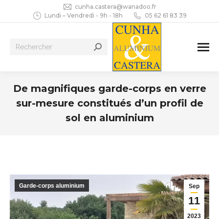
cunha.castera@wanadoo.fr
Lundi – Vendredi - 9h - 18h
05 62 61 83 39
Recherche
:
De magnifiques garde-corps en verre
sur-mesure constitués d’un profil de
sol en aluminium
Vous êtes ici :
Garde-corps aluminium
Sep
11
2023