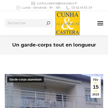
cunha.castera@wanadoo.fr
Lundi – Vendredi - 9h - 18h
05 62 61 83 39
Recherche
:
Un garde-corps tout en longueur
Vous êtes ici :
Garde-corps aluminium
Fév
15
2019