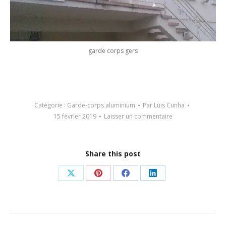
garde corps gers
Catégorie :
Garde-corps aluminium
Par
Luis Cunha
15 février 2019
Laisser un commentaire
Share this post
Partager
Partager
Partager
Partager
sur
sur
sur
sur
X
Pinterest
Facebook
LinkedIn
Navigation