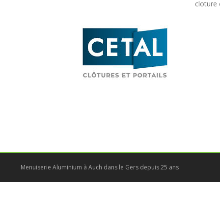
cloture 
Menuiserie Aluminium à Auch dans le Gers depuis 25 ans