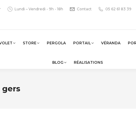
r
Lundi – Vendredi - 9h - 18h
Contact
05 62 61 83 39
VOLET
STORE
PERGOLA
PORTAIL
VÉRANDA
PO
BLOG
RÉALISATIONS
h gers