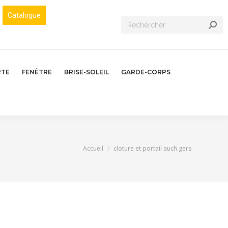
Catalogue
Recherche
:
RTE
FENÊTRE
BRISE-SOLEIL
GARDE-CORPS
Vous êtes ici :
Accueil
cloture et portail auch gers