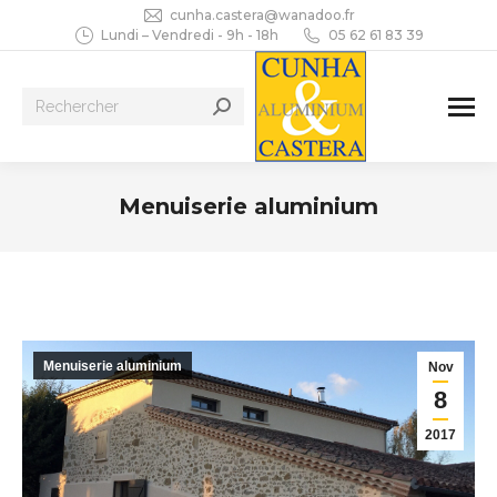
cunha.castera@wanadoo.fr
Lundi – Vendredi - 9h - 18h
05 62 61 83 39
Recherche
:
Menuiserie aluminium
Vous êtes ici :
Menuiserie aluminium
Nov
8
2017