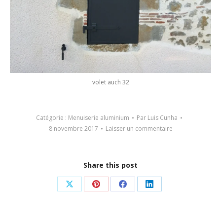
volet auch 32
Catégorie :
Menuiserie aluminium
Par
Luis Cunha
8 novembre 2017
Laisser un commentaire
Share this post
Partager
Partager
Partager
Partager
sur
sur
sur
sur
X
Pinterest
Facebook
LinkedIn