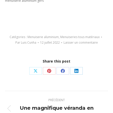
menuiserie aluminium gers
Catégories :
Menuiserie aluminium
,
Menuiseries tous matériaux
Par
Luis Cunha
12 juillet 2022
Laisser un commentaire
Share this post
Partager
Partager
Partager
Partager
sur
sur
sur
sur
X
Pinterest
Facebook
LinkedIn
Navigation
PRÉCÉDENT
article
Une magnifique véranda en
Article