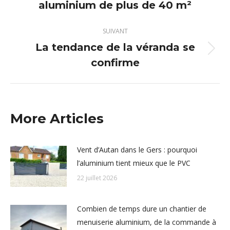
aluminium de plus de 40 m²
précédent
:
SUIVANT
La tendance de la véranda se
Article
confirme
suivant
:
More Articles
Vent d’Autan dans le Gers : pourquoi
l’aluminium tient mieux que le PVC
22 juillet 2026
Combien de temps dure un chantier de
menuiserie aluminium, de la commande à