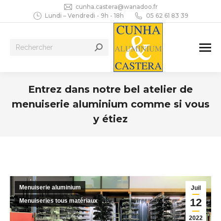
cunha.castera@wanadoo.fr
Lundi – Vendredi - 9h - 18h
05 62 61 83 39
Recherche
:
Entrez dans notre bel atelier de
menuiserie aluminium comme si vous
y étiez
Vous êtes ici :
Menuiserie aluminium
Juil
12
Menuiseries tous matériaux
2022