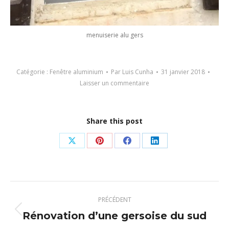
menuiserie alu gers
Catégorie :
Fenêtre aluminium
Par
Luis Cunha
31 janvier 2018
Laisser un commentaire
Share this post
Partager
Partager
Partager
Partager
sur
sur
sur
sur
X
Pinterest
Facebook
LinkedIn
Navigation
PRÉCÉDENT
article
Rénovation d’une gersoise du sud
Article
précédent