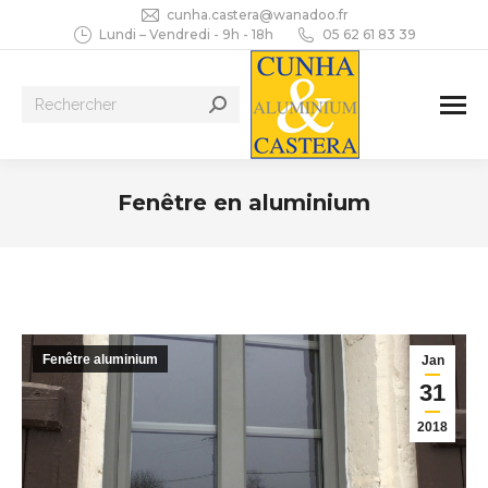
cunha.castera@wanadoo.fr
Lundi – Vendredi - 9h - 18h
05 62 61 83 39
Recherche
:
Fenêtre en aluminium
Vous êtes ici :
Fenêtre aluminium
Jan
31
2018