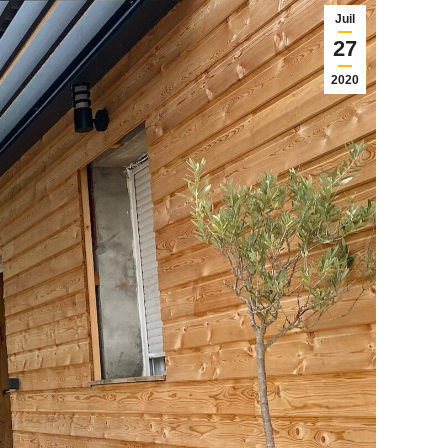
Juil
27
2020