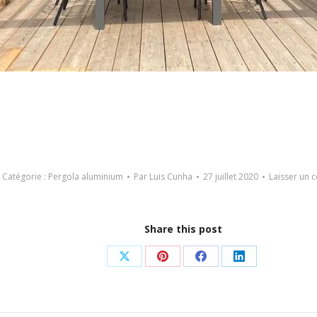
Catégorie :
Pergola aluminium
Par
Luis Cunha
27 juillet 2020
Laisser un 
Share this post
Partager
Partager
Partager
Partager
sur
sur
sur
sur
X
Pinterest
Facebook
LinkedIn