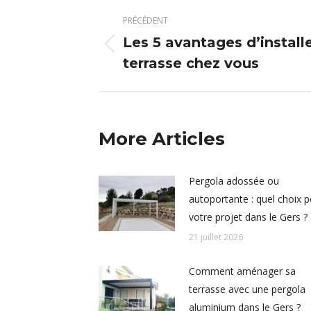
Navigation
PRÉCÉDENT
article
Les 5 avantages d’installe
Article
terrasse chez vous
précédent
:
More Articles
Pergola adossée ou
autoportante : quel choix 
votre projet dans le Gers ?
21 juillet 2026
Comment aménager sa
terrasse avec une pergola
aluminium dans le Gers ?