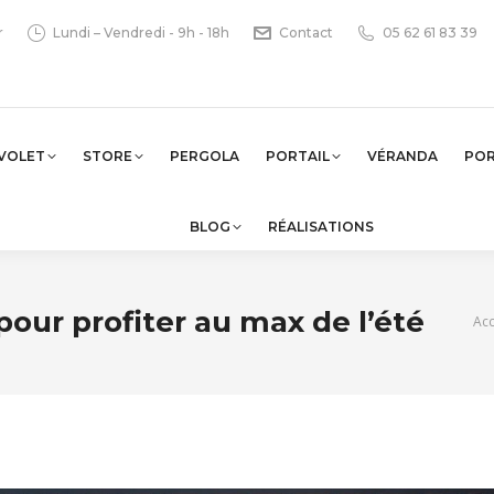
r
Lundi – Vendredi - 9h - 18h
Contact
05 62 61 83 39
VOLET
STORE
PERGOLA
PORTAIL
VÉRANDA
PO
BLOG
RÉALISATIONS
our profiter au max de l’été
Vou
Acc