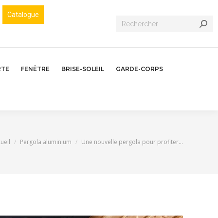
Catalogue
Recherche
:
RTE
FENÊTRE
BRISE-SOLEIL
GARDE-CORPS
s êtes ici :
ueil
Pergola aluminium
Une nouvelle pergola pour profiter…