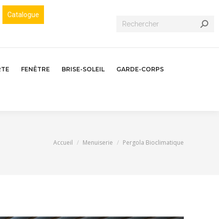
Catalogue
Recherche
:
RTE
FENÊTRE
BRISE-SOLEIL
GARDE-CORPS
Vous êtes ici :
Accueil
Menuiserie
Pergola Bioclimatique