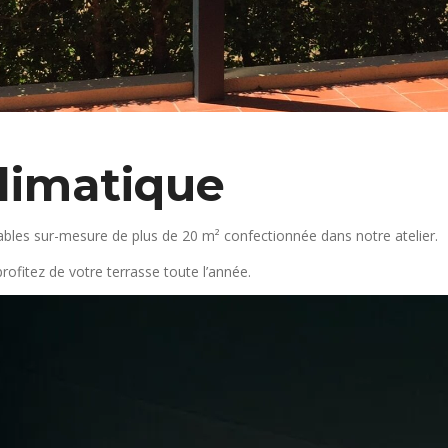
limatique
ables sur-mesure de plus de 20 m² confectionnée dans notre atelier.
profitez de votre terrasse toute l’année.