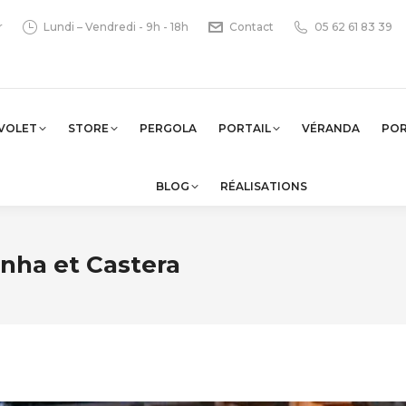
r
Lundi – Vendredi - 9h - 18h
Contact
05 62 61 83 39
VOLET
STORE
PERGOLA
PORTAIL
VÉRANDA
PO
BLOG
RÉALISATIONS
unha et Castera