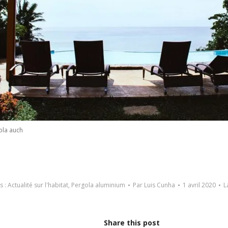
ola auch
s :
Actualité sur l'habitat
,
Pergola aluminium
Par
Luis Cunha
1 avril 2020
L
Share this post