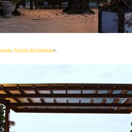
éranda
,
Pergola Bioclimatiqu
e…