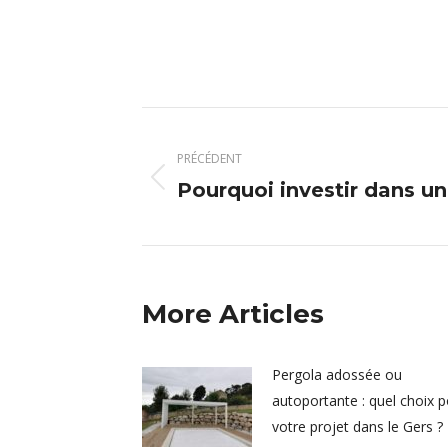
Navigation
article
PRÉCÉDENT
Pourquoi investir dans un
Article
précédent
:
More Articles
Pergola adossée ou
autoportante : quel choix 
votre projet dans le Gers ?