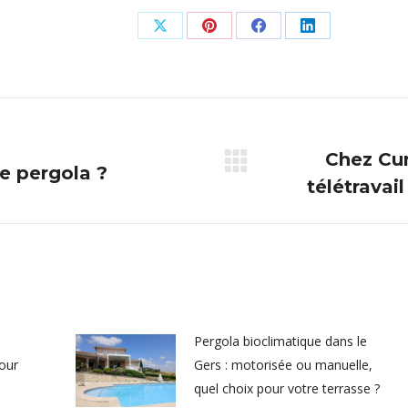
Partager
Partager
Partager
Partager
sur
sur
sur
sur
X
Pinterest
Facebook
LinkedIn
Chez Cu
e pergola ?
Article
télétravai
suivant
:
Pergola bioclimatique dans le
pour
Gers : motorisée ou manuelle,
quel choix pour votre terrasse ?