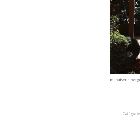
menuiserie perg
Catégorie